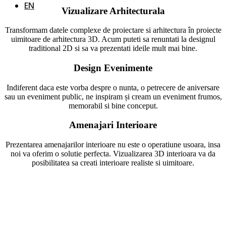
EN
Vizualizare Arhitecturala
Transformam datele complexe de proiectare si arhitectura în proiecte
uimitoare de arhitectura 3D. Acum puteti sa renuntati la designul
traditional 2D si sa va prezentati ideile mult mai bine.
Design Evenimente
Indiferent daca este vorba despre o nunta, o petrecere de aniversare
sau un eveniment public, ne inspiram și cream un eveniment frumos,
memorabil si bine conceput.
Amenajari Interioare
Prezentarea amenajarilor interioare nu este o operatiune usoara, insa
noi va oferim o solutie perfecta. Vizualizarea 3D interioara va da
posibilitatea sa creati interioare realiste si uimitoare.
Trend Design SRL este o companie