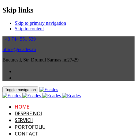
Skip links
Skip to primary navigation
Skip to content
+40 744 551 539
office@ecades.ro
Bucuresti, Str. Drumul Sarmas nr.27-29
Toggle navigation
HOME
DESPRE NOI
SERVICII
PORTOFOLIU
CONTACT